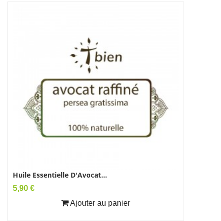
Huile Essentielle D'Avocat...
Huile Ess
Prix
Prix
5,90 €
4,90 €
Ajouter au panier