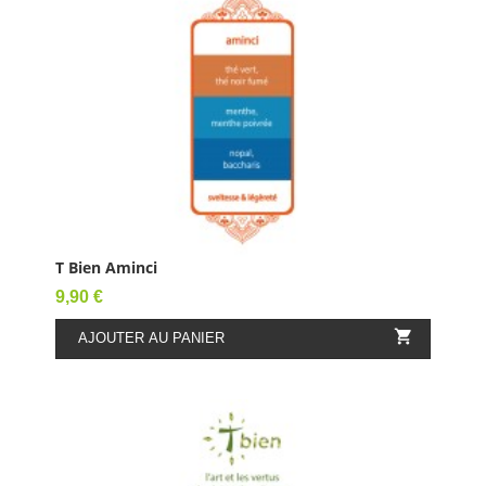
T Bien Aminci
Prix
9,90 €

AJOUTER AU PANIER