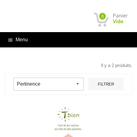
Panier
0
Vide
Menu

Il y a 2 produits.

Pertinence
FILTRER