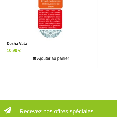
Dosha Vata
Huile Esse
Prix
Prix
10,90 €
5,70 €
Ajouter au panier
Recevez nos offres spéciales