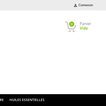
Connexion

Panier
0
Vide
TRE
HUILES ESSENTIELLES