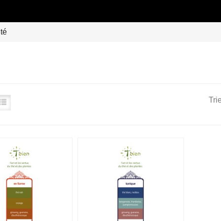
té
Trie