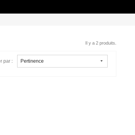
Il y a 2 produits.

r par :
Pertinence