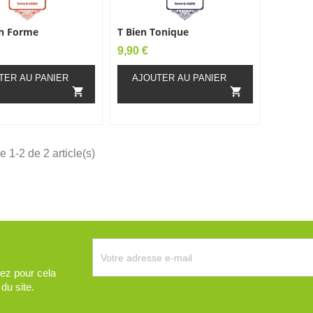
En Forme
T Bien Tonique
Prix
9,90 €
TER AU PANIER
AJOUTER AU PANIER


e 1-2 de 2 article(s)
ez pour cela
du site.