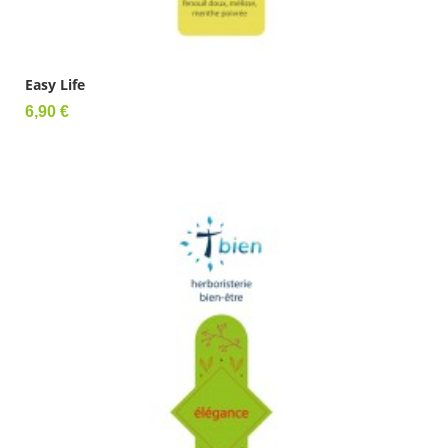
Easy Life
Prix
6,90 €
Ajouter au panier