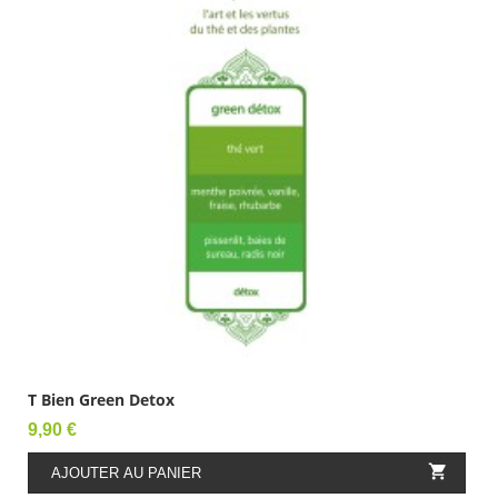
T Bien Green Detox
Prix
9,90 €

AJOUTER AU PANIER