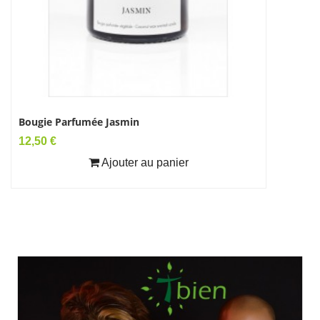
Bougie Parfumée Jasmin
Dosha Pi
Prix
Prix
12,50 €
10,90 €
Ajouter au panier