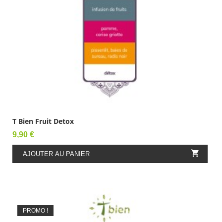
T Bien Fruit Detox
Prix
9,90 €

AJOUTER AU PANIER
PROMO !