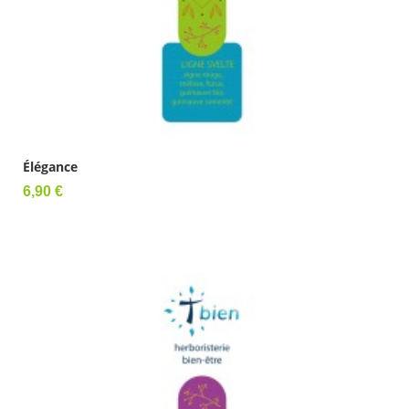
Élégance
Prix
6,90 €
Ajouter au panier