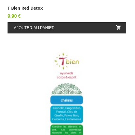
T Bien Red Detox
Prix
9,90 €

AJOUTER AU PANIER