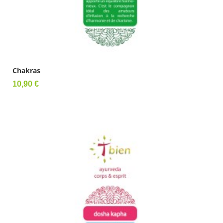
Chakras
Prix
10,90 €
Ajouter au panier