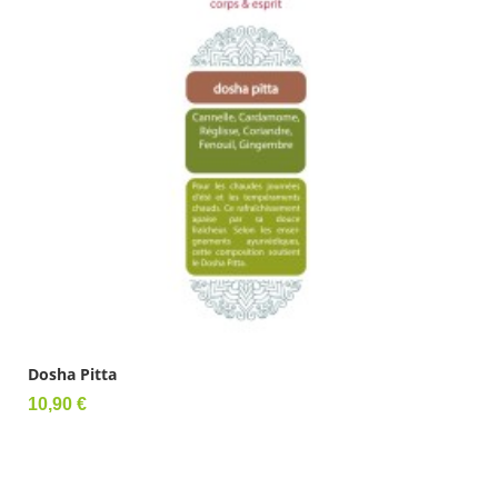
Dosha Pitta
Prix
10,90 €
Ajouter au panier