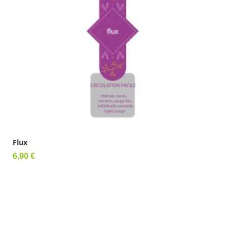
Flux
Prix
6,90 €
Ajouter au panier