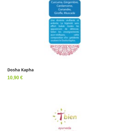
Dosha Kapha
Prix
10,90 €
Ajouter au panier