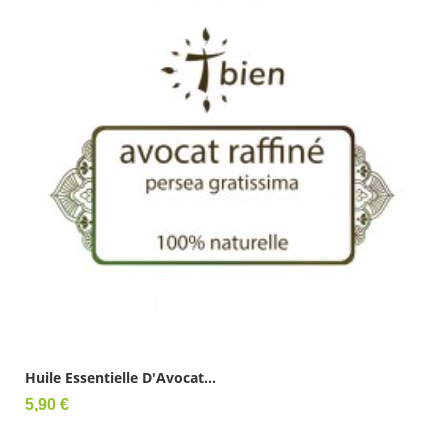
Huile Essentielle D'Avocat...
Prix
5,90 €
Ajouter au panier