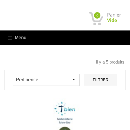
Panier
0
Vide
Menu

Il y a 5 produits.

Pertinence
FILTRER