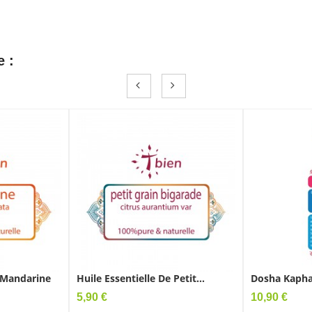
e :
e Mandarine
Huile Essentielle De Petit...
Dosha Kaph
Prix
Prix
5,90 €
10,90 €