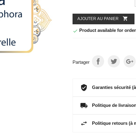

AJOUTER AU PANIER
Product available for orde

Partager
Garanties sécurité (
Politique de livrais
Politique retours (à