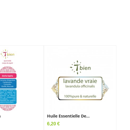
a
Huile Essentielle De...
Huile
Prix
Prix
6,20 €
5,70