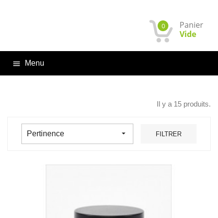
Panier
0
Vide
Menu

Il y a 15 produits.

Pertinence
FILTRER