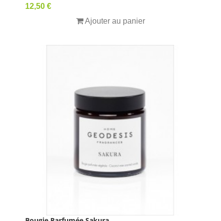
Prix
12,50 €
Ajouter au panier
Bougie Parfumée Sakura