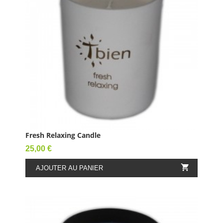
Fresh Relaxing Candle
Prix
25,00 €

AJOUTER AU PANIER