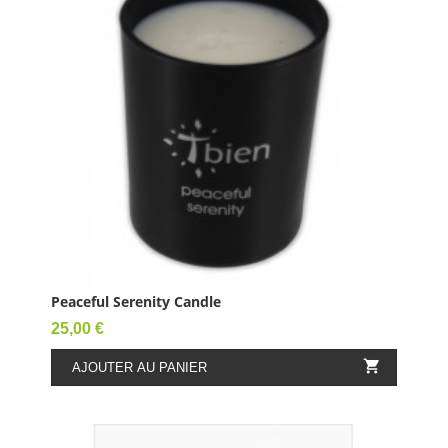
Peaceful Serenity Candle
Prix
25,00 €

AJOUTER AU PANIER