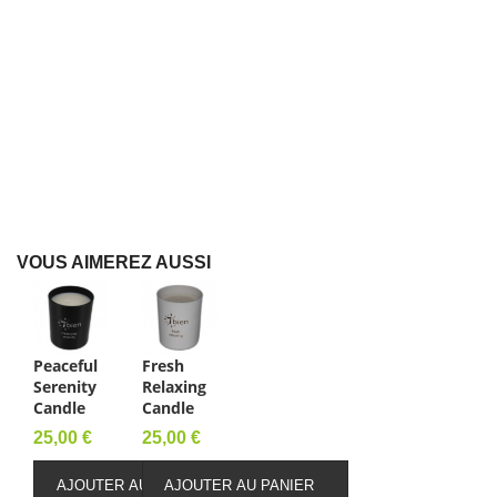
VOUS AIMEREZ AUSSI
Peaceful
Fresh
Serenity
Relaxing
Candle
Candle
Prix
Prix
25,00 €
25,00 €
AJOUTER AU PANIER
AJOUTER AU PANIER