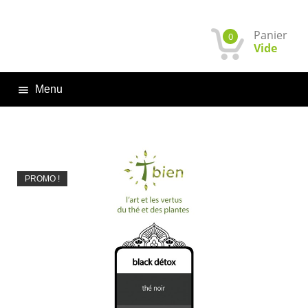
Panier
0
Vide
Menu

PROMO !