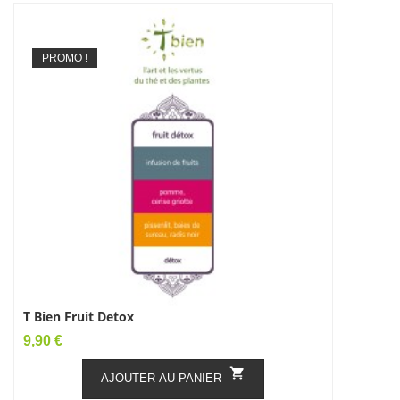
PROMO !
T Bien Fruit Detox
Yoga
Prix
Prix
9,90 €
10,90 €

AJOUTER AU PANIER