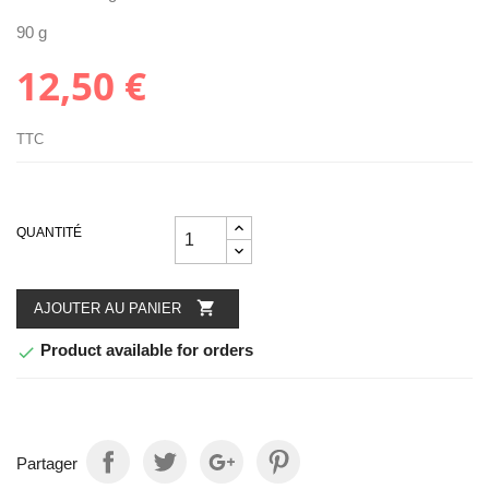
90 g
12,50 €
TTC
QUANTITÉ

AJOUTER AU PANIER
Product available for orders

Partager