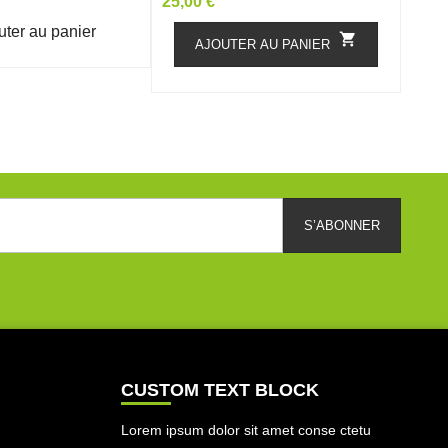
Prix
Prix
25,00 €
9,90
uter au panier

AJOUTER AU PANIER
CUSTOM TEXT BLOCK
Lorem ipsum dolor sit amet conse ctetu