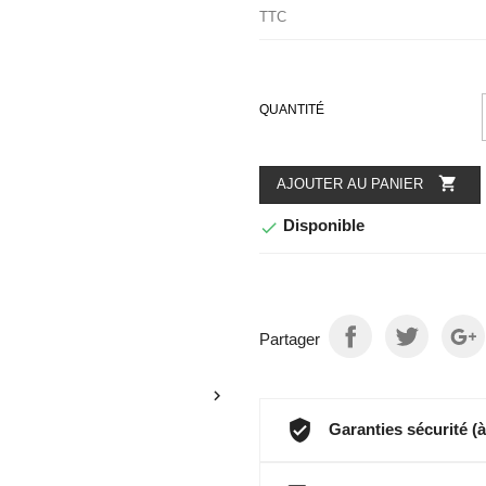
TTC
QUANTITÉ

AJOUTER AU PANIER
Disponible

Partager

Garanties sécurité (