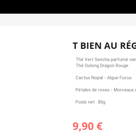
T BIEN AU RÉ
Thé Vert Sencha parfumé vanil
Thé Oolong Dragon Rouge
Cactus Nopal - Algue Fucus
Pétales de roses - Morceaux 
Poids net : 80g
9,90 €