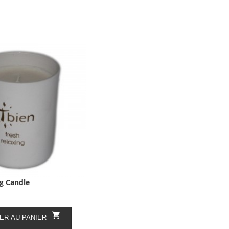
g Candle

ER AU PANIER