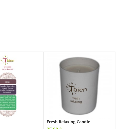
Fresh Relaxing Candle
T Bi