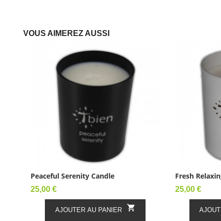
VOUS AIMEREZ AUSSI
Peaceful Serenity Candle
Fresh Relaxin
Prix
Prix
25,00 €
25,00 €

AJOUTER AU PANIER
AJOUT