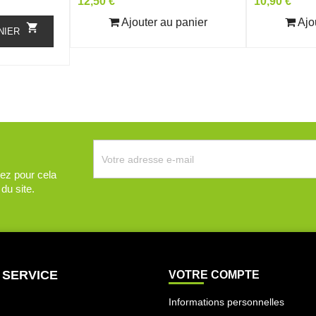
Prix
Prix
12,50 €
10,90 €
Ajouter au panier
Ajo

NIER
ez pour cela
du site.
 SERVICE
VOTRE COMPTE
Informations personnelles