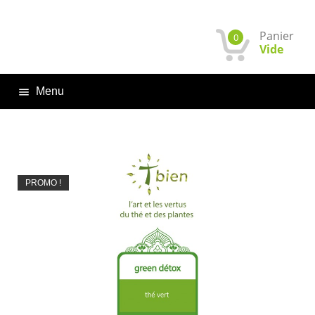
Panier
0
Vide
Menu

PROMO !